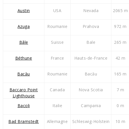
Austin
USA
Nevada
2065 m
Azuga
Roumanie
Prahova
972 m
Bâle
Suisse
Bale
265 m
Béthune
France
Hauts-de-France
42 m
Bacău
Roumanie
Bacău
165 m
Baccaro Point
Canada
Nova Scotia
7 m
Lighthouse
Bacoli
Italie
Campania
0 m
Bad Bramstedt
Allemagne
Schleswig-Holstein
10 m