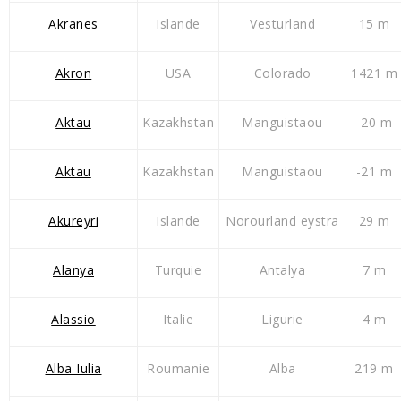
Akranes
Islande
Vesturland
15 m
Akron
USA
Colorado
1421 m
Aktau
Kazakhstan
Manguistaou
-20 m
Aktau
Kazakhstan
Manguistaou
-21 m
Akureyri
Islande
Norourland eystra
29 m
Alanya
Turquie
Antalya
7 m
Alassio
Italie
Ligurie
4 m
Alba Iulia
Roumanie
Alba
219 m