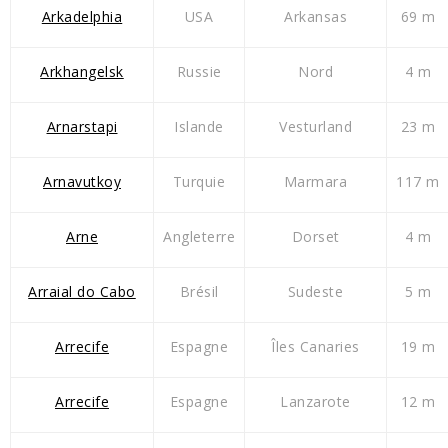
Arkadelphia
USA
Arkansas
69 m
Arkhangelsk
Russie
Nord
4 m
Arnarstapi
Islande
Vesturland
23 m
Arnavutkoy
Turquie
Marmara
117 m
Arne
Angleterre
Dorset
4 m
Arraial do Cabo
Brésil
Sudeste
5 m
Arrecife
Espagne
Îles Canaries
19 m
Arrecife
Espagne
Lanzarote
12 m