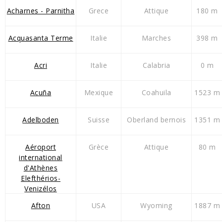
Acharnes - Parnitha
Grece
Attique
180 m
Acquasanta Terme
Italie
Marches
398 m
Acri
Italie
Calabria
0 m
Acuña
Mexique
Coahuila
1523 m
Adelboden
Suisse
Oberland bernois
1351 m
Aéroport
Grèce
Attique
80 m
international
d'Athènes
Elefthérios-
Venizélos
Afton
USA
Wyoming
1887 m