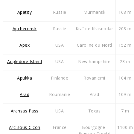
Apatity
Russie
Murmansk
168 m
Apcheronsk
Russie
Kraï de Krasnodar
208 m
Apex
USA
Caroline du Nord
152 m
Appledore Island
USA
New hampshire
23 m
Apukka
Finlande
Rovaniemi
104 m
Arad
Roumanie
Arad
109 m
Aransas Pass
USA
Texas
7 m
Arc-sous-Cicon
France
Bourgogne-
1100 m
Franche-Comté