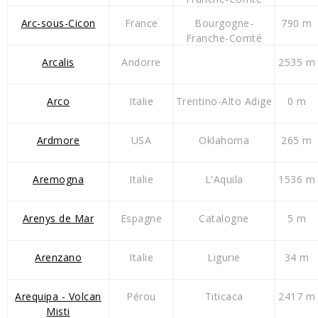
Arc-sous-Cicon
France
Bourgogne-
790 m
Franche-Comté
Arcalis
Andorre
2535 m
Arco
Italie
Trentino-Alto Adige
0 m
Ardmore
USA
Oklahoma
265 m
Aremogna
Italie
L'Aquila
1536 m
Arenys de Mar
Espagne
Catalogne
5 m
Arenzano
Italie
Ligurie
34 m
Arequipa - Volcan
Pérou
Titicaca
2417 m
Misti