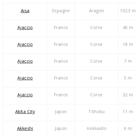
Aisa
Espagne
Aragon
1023 m
Ajaccio
France
Corse
40 m
Ajaccio
France
Corse
18 m
Ajaccio
France
Corse
7 m
Ajaccio
France
Corse
5 m
Ajaccio
France
Corse
32 m
Akita City
Japon
Tōhoku
11 m
Akkeshi
Japon
Hokkaido
6 m