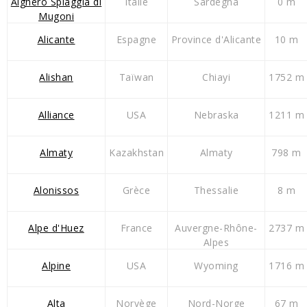
Alghero Spiaggia di
Italie
Sardegna
0 m
Mugoni
Alicante
Espagne
Province d'Alicante
10 m
Alishan
Taïwan
Chiayi
1752 m
Alliance
USA
Nebraska
1211 m
Almaty
Kazakhstan
Almaty
798 m
Alonissos
Grèce
Thessalie
8 m
Alpe d'Huez
France
Auvergne-Rhône-
2737 m
Alpes
Alpine
USA
Wyoming
1716 m
Alta
Norvège
Nord-Norge
67 m