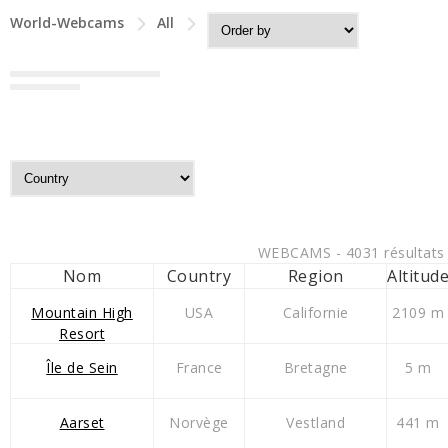
World-Webcams
All
WEBCAMS - 4031 résultats
Nom
Country
Region
Altitud
Mountain High
USA
Californie
2109 m
Resort
Île de Sein
France
Bretagne
5 m
Aarset
Norvège
Vestland
441 m