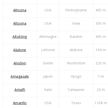
Altoona
USA
Pennsylvanie
465 m
Altoona
USA
Iowa
305 m
Altotting
Allemagne
Bavière
405 m
Aluksne
Lettonie
Aluksne
194 m
Alvsbyn
Suède
Norrbotten
225 m
Amagasaki
Japon
Hyogo
7 m
Amalfi
Italie
Campanie
23 m
Amarillo
USA
Texas
1108 m