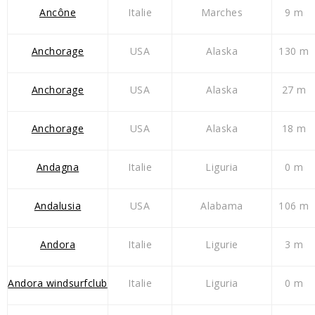
Ancône
Italie
Marches
9 m
Anchorage
USA
Alaska
130 m
Anchorage
USA
Alaska
27 m
Anchorage
USA
Alaska
18 m
Andagna
Italie
Liguria
0 m
Andalusia
USA
Alabama
106 m
Andora
Italie
Ligurie
3 m
Andora windsurfclub
Italie
Liguria
0 m