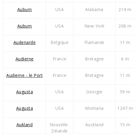
Auburn
USA
Alabama
214 m
Auburn
USA
New-York
208 m
Audenarde
Belgique
Flamande
11 m
Audierne
France
Bretagne
6 m
Audierne - le Port
France
Bretagne
11 m
Augusta
USA
Georgie
59 m
Augusta
USA
Montana
1247 m
Aukland
Nouvelle-
Auckland
15 m
Zélande