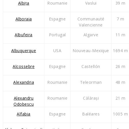
Albița
Roumanie
Vaslui
39 m
Alboraia
Espagne
Communauté
7 m
Valencienne
Albufeira
Portugal
Algarve
11 m
Albuquerque
USA
Nouveau-Mexique
1694 m
Alcossebre
Espagne
Castellón
26 m
Alexandria
Roumanie
Teleorman
48 m
Alexandru
Roumanie
Călărași
21 m
Odobescu
Alfabia
Espagne
Baléares
1005 m