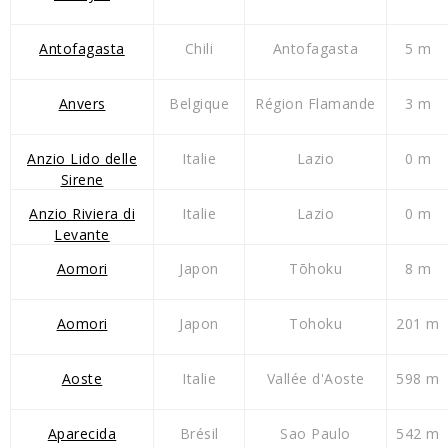
Antofagasta
Chili
Antofagasta
5 m
Anvers
Belgique
Région Flamande
3 m
Anzio Lido delle
Italie
Lazio
0 m
Sirene
Anzio Riviera di
Italie
Lazio
0 m
Levante
Aomori
Japon
Tōhoku
8 m
Aomori
Japon
Tohoku
201 m
Aoste
Italie
Vallée d'Aoste
598 m
Aparecida
Brésil
Sao Paulo
542 m