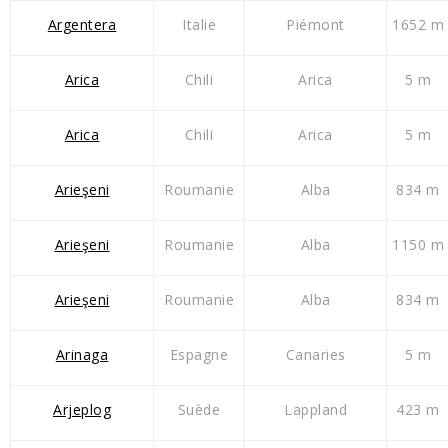
Argentera
Italie
Piémont
1652 m
Arica
Chili
Arica
5 m
Arica
Chili
Arica
5 m
Arieşeni
Roumanie
Alba
834 m
Arieşeni
Roumanie
Alba
1150 m
Arieşeni
Roumanie
Alba
834 m
Arinaga
Espagne
Canaries
5 m
Arjeplog
Suède
Lappland
423 m