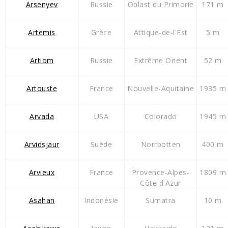
Arsenyev
Russie
Oblast du Primorie
171 m
Artemis
Grèce
Attique-de-l'Est
5 m
Artiom
Russie
Extrême Orient
52 m
Artouste
France
Nouvelle-Aquitaine
1935 m
Arvada
USA
Colorado
1945 m
Arvidsjaur
Suède
Norrbotten
400 m
Arvieux
France
Provence-Alpes-
1809 m
Côte d'Azur
Asahan
Indonésie
Sumatra
10 m