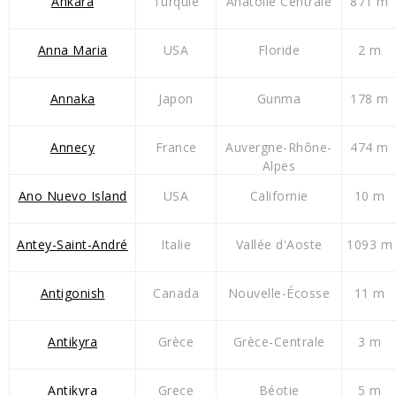
Ankara
Turquie
Anatolie Centrale
871 m
Anna Maria
USA
Floride
2 m
Annaka
Japon
Gunma
178 m
Annecy
France
Auvergne-Rhône-
474 m
Alpes
Ano Nuevo Island
USA
Californie
10 m
Antey-Saint-André
Italie
Vallée d'Aoste
1093 m
Antigonish
Canada
Nouvelle-Écosse
11 m
Antikyra
Grèce
Grèce-Centrale
3 m
Antikyra
Grece
Béotie
5 m