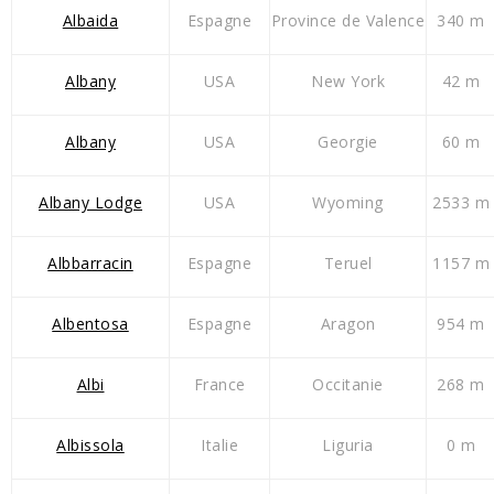
Albaida
Espagne
Province de Valence
340 m
Albany
USA
New York
42 m
Albany
USA
Georgie
60 m
Albany Lodge
USA
Wyoming
2533 m
Albbarracin
Espagne
Teruel
1157 m
Albentosa
Espagne
Aragon
954 m
Albi
France
Occitanie
268 m
Albissola
Italie
Liguria
0 m