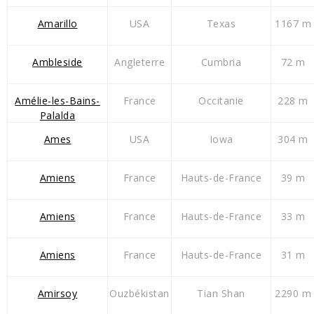
Amarillo
USA
Texas
1167 m
Ambleside
Angleterre
Cumbria
72 m
Amélie-les-Bains-
France
Occitanie
228 m
Palalda
Ames
USA
Iowa
304 m
Amiens
France
Hauts-de-France
39 m
Amiens
France
Hauts-de-France
33 m
Amiens
France
Hauts-de-France
31 m
Amirsoy
Ouzbékistan
Tian Shan
2290 m