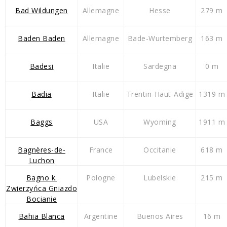
Bad Wildungen
Allemagne
Hesse
279 m
Baden Baden
Allemagne
Bade-Wurtemberg
163 m
Badesi
Italie
Sardegna
0 m
Badia
Italie
Trentin-Haut-Adige
1319 m
Baggs
USA
Wyoming
1911 m
Bagnères-de-
France
Occitanie
618 m
Luchon
Bagno k.
Pologne
Lubelskie
215 m
Zwierzyńca Gniazdo
Bocianie
Bahia Blanca
Argentine
Buenos Aires
16 m