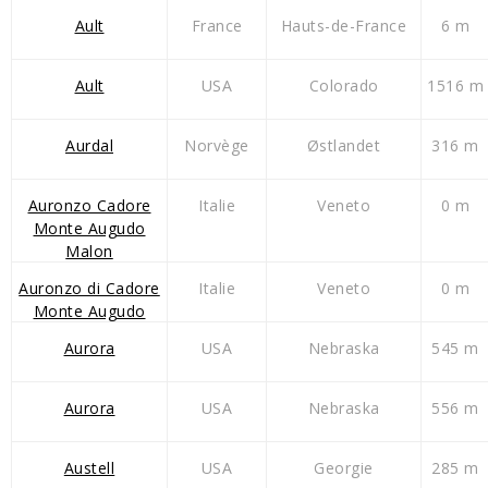
Ault
France
Hauts-de-France
6 m
Ault
USA
Colorado
1516 m
Aurdal
Norvège
Østlandet
316 m
Auronzo Cadore
Italie
Veneto
0 m
Monte Augudo
Malon
Auronzo di Cadore
Italie
Veneto
0 m
Monte Augudo
Aurora
USA
Nebraska
545 m
Aurora
USA
Nebraska
556 m
Austell
USA
Georgie
285 m