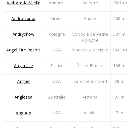
Andorre-la-Vieille
Andorre
Andorre
1502 m
Andronianoi
Grece
Eubée
400 m
Andrychow
Pologne
Voivodie de Petite
331 m
Pologne
Angel Fire Resort
USA
Nouveau-Mexique
3249 m
Angerville
France
Île-de-France
136 m
Angier
USA
Caroline du Nord
88 m
Anglesea
Australie
Victoria
37 m
Angoon
USA
Alaska
7 m