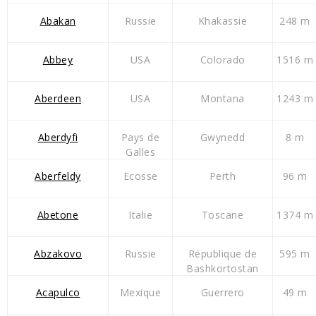
Abakan
Russie
Khakassie
248 m
Abbey
USA
Colorado
1516 m
Aberdeen
USA
Montana
1243 m
Aberdyfi
Pays de
Gwynedd
8 m
Galles
Aberfeldy
Ecosse
Perth
96 m
Abetone
Italie
Toscane
1374 m
Abzakovo
Russie
République de
595 m
Bashkortostan
Acapulco
Mexique
Guerrero
49 m