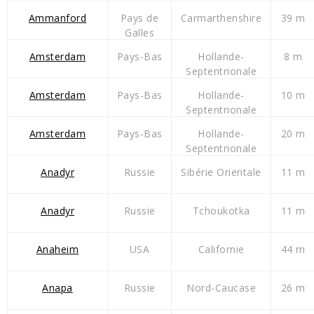
Ammanford
Pays de
Carmarthenshire
39 m
Galles
Amsterdam
Pays-Bas
Hollande-
8 m
Septentrionale
Amsterdam
Pays-Bas
Hollande-
10 m
Septentrionale
Amsterdam
Pays-Bas
Hollande-
20 m
Septentrionale
Anadyr
Russie
Sibérie Orientale
11 m
Anadyr
Russie
Tchoukotka
11 m
Anaheim
USA
Californie
44 m
Anapa
Russie
Nord-Caucase
26 m