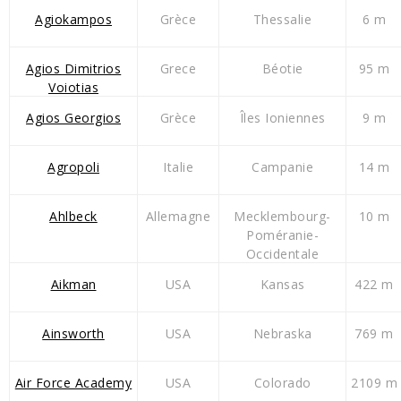
Agiokampos
Grèce
Thessalie
6 m
Agios Dimitrios
Grece
Béotie
95 m
Voiotias
Agios Georgios
Grèce
Îles Ioniennes
9 m
Agropoli
Italie
Campanie
14 m
Ahlbeck
Allemagne
Mecklembourg-
10 m
Poméranie-
Occidentale
Aikman
USA
Kansas
422 m
Ainsworth
USA
Nebraska
769 m
Air Force Academy
USA
Colorado
2109 m