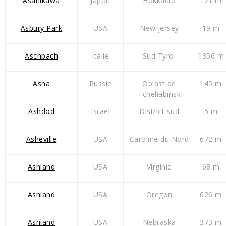
Asahikawa
Japon
Hokkaido
121 m
Asbury Park
USA
New jersey
19 m
Aschbach
Italie
Sud Tyrol
1356 m
Asha
Russie
Oblast de
145 m
Tcheliabinsk
Ashdod
Israël
District sud
5 m
Asheville
USA
Caroline du Nord
672 m
Ashland
USA
Virginie
68 m
Ashland
USA
Oregon
626 m
Ashland
USA
Nebraska
373 m