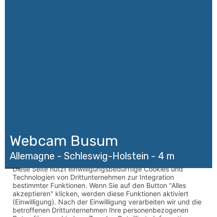
Webcam Busum
Allemagne - Schleswig-Holstein - 4 m