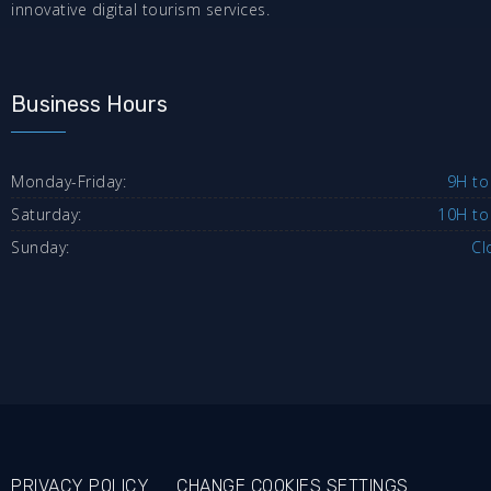
innovative digital tourism services.
Business Hours
Monday-Friday:
9H to
Saturday:
10H to
Sunday:
Cl
PRIVACY POLICY
CHANGE COOKIES SETTINGS