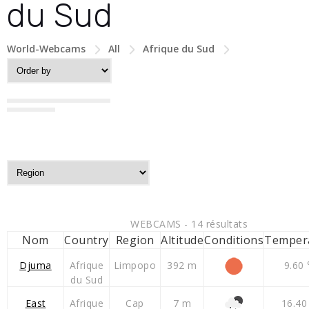
du Sud
World-Webcams
All
Afrique du Sud
WEBCAMS - 14 résultats
Nom
Country
Region
Altitude
Conditions
Temper
Djuma
Afrique
Limpopo
392 m
9.60 
du Sud
East
Afrique
Cap
7 m
16.40