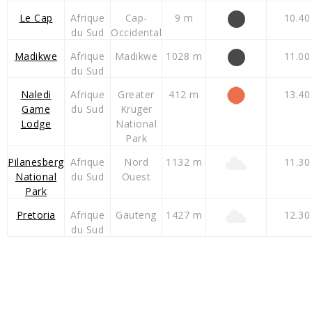
Le Cap
Afrique
Cap-
9 m
10.40
du Sud
Occidental
Madikwe
Afrique
Madikwe
1028 m
11.00
du Sud
Naledi
Afrique
Greater
412 m
13.40
Game
du Sud
Kruger
Lodge
National
Park
Pilanesberg
Afrique
Nord
1132 m
11.30
National
du Sud
Ouest
Park
Pretoria
Afrique
Gauteng
1427 m
12.30
du Sud