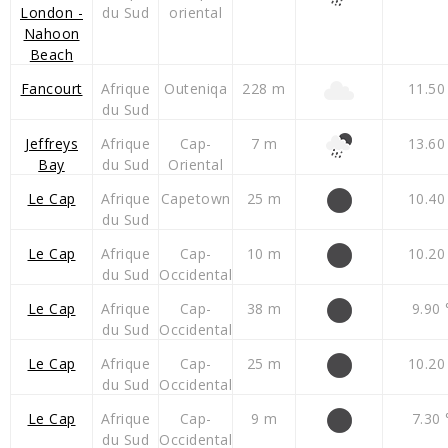
London -
du Sud
oriental
Nahoon
Beach
Fancourt
Afrique
Outeniqa
228 m
11.50
du Sud
Jeffreys
Afrique
Cap-
7 m
13.60
Bay
du Sud
Oriental
Le Cap
Afrique
Capetown
25 m
10.40
du Sud
Le Cap
Afrique
Cap-
10 m
10.20
du Sud
Occidental
Le Cap
Afrique
Cap-
38 m
9.90 
du Sud
Occidental
Le Cap
Afrique
Cap-
25 m
10.20
du Sud
Occidental
Le Cap
Afrique
Cap-
9 m
7.30 
du Sud
Occidental