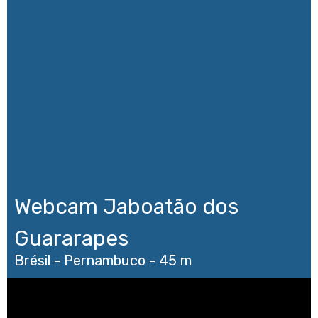
Webcam Jaboatão dos
Guararapes
Brésil - Pernambuco - 45 m